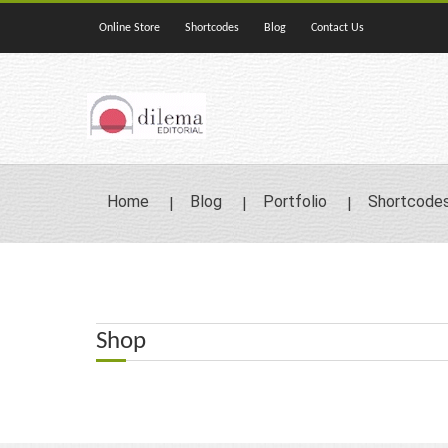
Online Store
Shortcodes
Blog
Contact Us
Home
Blog
Portfolio
Shortcode
Shop