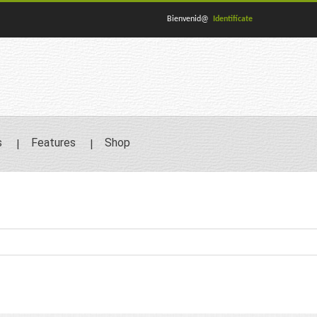
Bienvenid@
Identifícate
s
Features
Shop