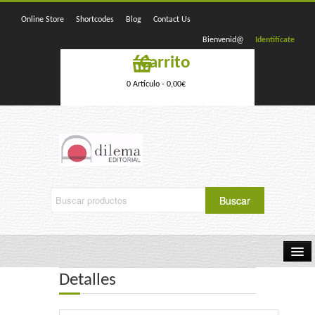
Online Store
Shortcodes
Blog
Contact Us
Bienvenid@
Identifícate
Carrito
0 Artículo -
0,00
€
Detalles
Home