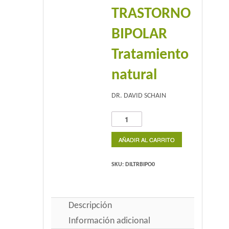
TRASTORNO
Home 2
BIPOLAR
Home 3
Tratamiento
Blog
natural
Blog With Left Sidebar
DR. DAVID SCHAIN
Blog With Right Sidebar
TRASTORNO
BIPOLAR
Blog Without Sidebar
Tratamiento
AÑADIR AL CARRITO
natural
Blog With Dual Sidebars
cantidad
SKU:
DILTRBIPO0
Portfolio
Descripción
Portfolio 4 Columns
Información adicional