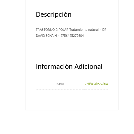
Portfolio 3 Columns
Descripción
Portfolio 2 Columns
TRASTORNO BIPOLAR Tratamiento natural – DR.
Shortcodes
DAVID SCHAIN – 9788498272604
Dropcaps
Lightbox Image
Información Adicional
List Style
ISBN
9788498272604
Message Box
Tabs & Toggles
Social Icons
Team