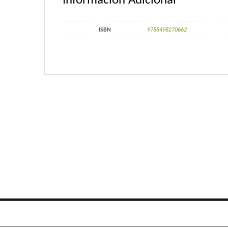
Información Adicional
ISBN
9788498270662