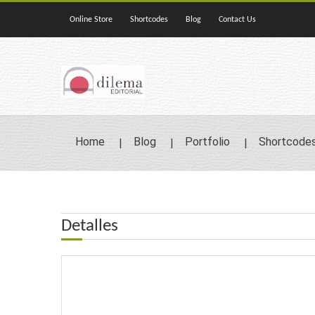
Online Store
Shortcodes
Blog
Contact Us
Home
Blog
Portfolio
Shortcode
Detalles