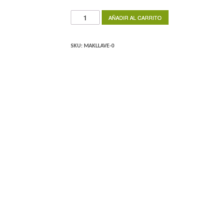
LA
AÑADIR AL CARRITO
LLAVE
-
SEX
SKU:
MAKLLAVE-0
PUNCTA
cantidad