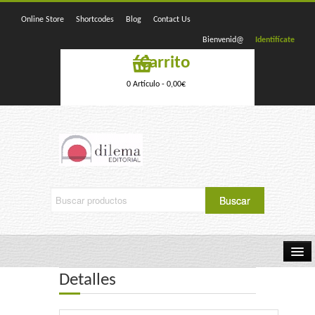
Online Store
Shortcodes
Blog
Contact Us
Bienvenid@
Identifícate
Carrito
0 Artículo -
0,00
€
Detalles
Home