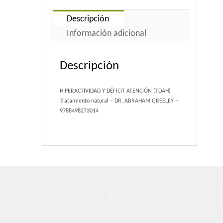
Portfolio 3 Columns
Descripción
Portfolio 2 Columns
Información adicional
Shortcodes
Descripción
Dropcaps
HIPERACTIVIDAD Y DÉFICIT ATENCIÓN (TDAH)
Tratamiento natural – DR. ABRAHAM GREELEY –
Lightbox Image
9788498273014
List Style
Message Box
Tabs & Toggles
Social Icons
Team