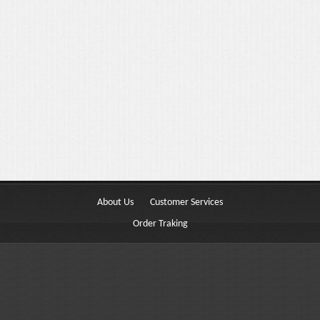
Buttons
Columns
Typography
Block Quote
Frequently Asked Questions
Price Table
Video
About Us
Customer Services
Features
Order Traking
Choosing Your Fonts & Colors
Typography Customization
Logo Options