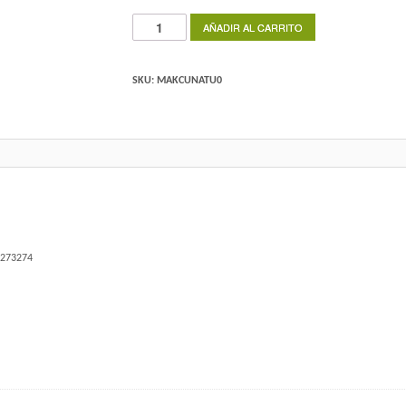
CUADRO
AÑADIR AL CARRITO
NATURAL
cantidad
SKU:
MAKCUNATU0
8273274