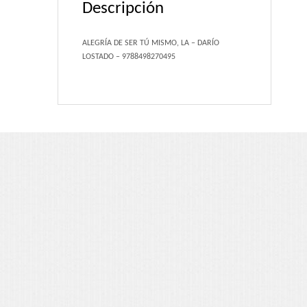
Descripción
Portfolio 3 Columns
Portfolio 2 Columns
ALEGRÍA DE SER TÚ MISMO, LA – DARÍO
LOSTADO – 9788498270495
Shortcodes
Dropcaps
Lightbox Image
List Style
Message Box
Tabs & Toggles
Social Icons
Team