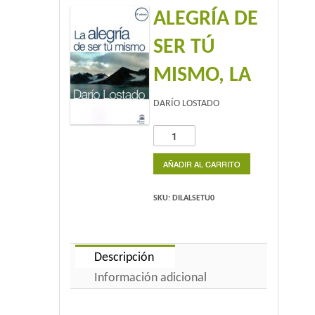
ALEGRÍA DE
Home 2
SER TÚ
Home 3
MISMO, LA
Blog
DARÍO LOSTADO
Blog With Left Sidebar
ALEGRÍA
DE
Blog With Right Sidebar
SER
AÑADIR AL CARRITO
TÚ
Blog Without Sidebar
MISMO,
SKU:
DILALSETU0
LA
Blog With Dual Sidebars
cantidad
Portfolio
Descripción
Información adicional
Portfolio 4 Columns