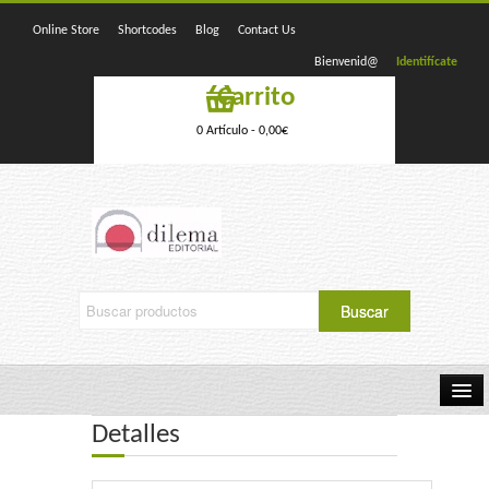
Online Store
Shortcodes
Blog
Contact Us
Bienvenid@
Identifícate
Carrito
0 Artículo -
0,00
€
Detalles
Home