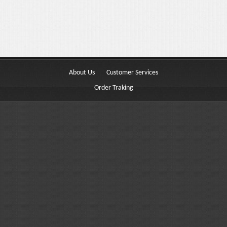
Buttons
Columns
Typography
Block Quote
About Us
Customer Services
Frequently Asked Questions
Order Traking
Price Table
Video
Features
Choosing Your Fonts & Colors
Typography Customization
Logo Options