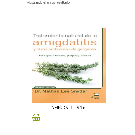
Mostrando el único resultado
Home 2
Home 3
Blog
Blog With Left Sidebar
Blog With Right Sidebar
Blog Without Sidebar
Blog With Dual Sidebars
Portfolio
AMIGDALITIS Tra
Añadir
Portfolio 4 Columns
al
carrito