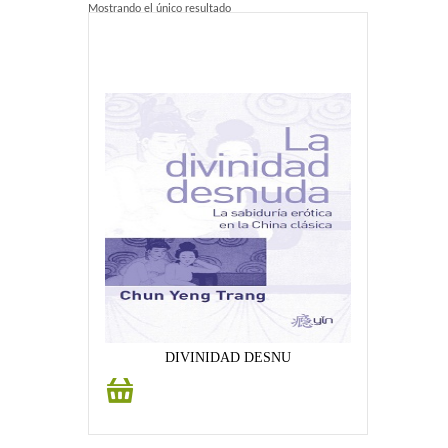
Mostrando el único resultado
Home 2
Home 3
Blog
Blog With Left Sidebar
Blog With Right Sidebar
Blog Without Sidebar
Blog With Dual Sidebars
Portfolio
DIVINIDAD DESNU
Añadir
Portfolio 4 Columns
al
carrito