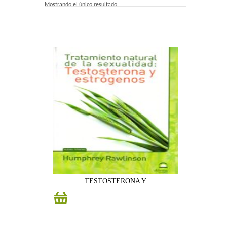
Mostrando el único resultado
Home 2
Home 3
Blog
Blog With Left Sidebar
Blog With Right Sidebar
Blog Without Sidebar
Blog With Dual Sidebars
Portfolio
TESTOSTERONA Y
Añadir
Portfolio 4 Columns
al
carrito