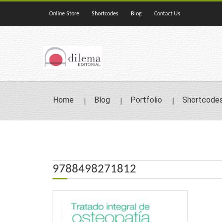
Online Store
Shortcodes
Blog
Contact Us
Home
Blog
Portfolio
Shortcode
9788498271812