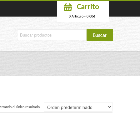
Carrito
0 Artículo -
0,00
€
trando el único resultado