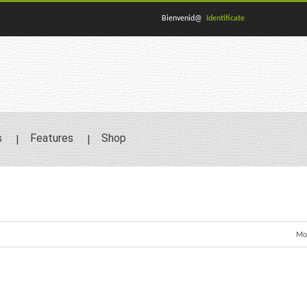
Bienvenid@
Identifícate
s
Features
Shop
Mos