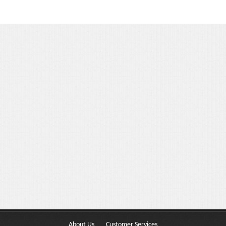
Portfolio 3 Columns
Portfolio 2 Columns
Shortcodes
Dropcaps
Lightbox Image
List Style
Message Box
Tabs & Toggles
Social Icons
Team
About Us
Customer Services