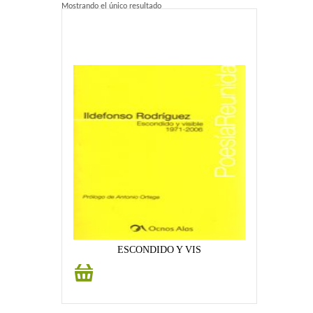
Mostrando el único resultado
Home 2
Home 3
Blog
Blog With Left Sidebar
Blog With Right Sidebar
Blog Without Sidebar
Blog With Dual Sidebars
Portfolio
ESCONDIDO Y VIS
Añadir
Portfolio 4 Columns
al
carrito