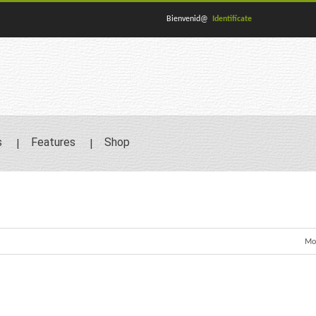
Bienvenid@
Identifícate
s
Features
Shop
Mos