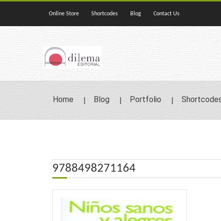
Online Store
Shortcodes
Blog
Contact Us
Home
Blog
Portfolio
Shortcode
9788498271164