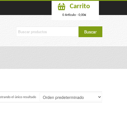
Carrito
0 Artículo -
0,00
€
trando el único resultado