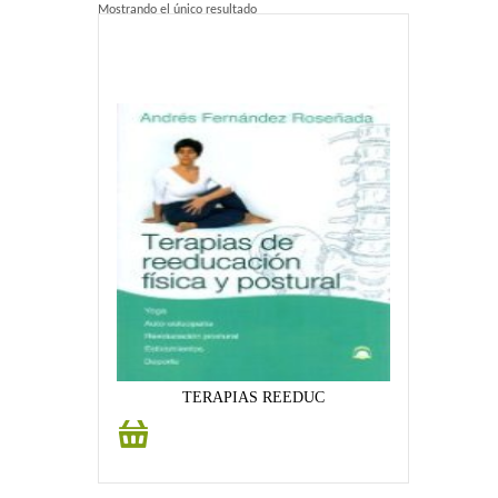
Mostrando el único resultado
Home 2
Home 3
Blog
Blog With Left Sidebar
Blog With Right Sidebar
Blog Without Sidebar
Blog With Dual Sidebars
Portfolio
TERAPIAS REEDUC
Añadir
Portfolio 4 Columns
al
carrito