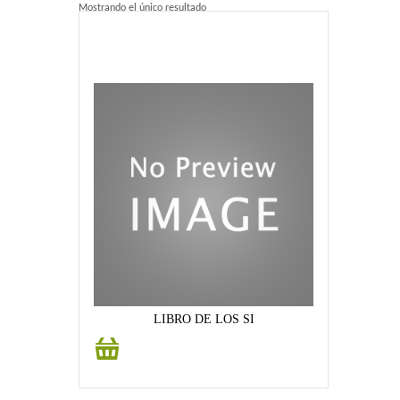
Mostrando el único resultado
Home 2
Home 3
Blog
Blog With Left Sidebar
Blog With Right Sidebar
Blog Without Sidebar
Blog With Dual Sidebars
Portfolio
LIBRO DE LOS SI
Añadir
Portfolio 4 Columns
al
carrito