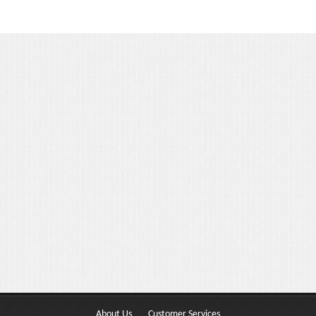
Portfolio 3 Columns
Portfolio 2 Columns
Shortcodes
Dropcaps
Lightbox Image
List Style
Message Box
Tabs & Toggles
Social Icons
Team
About Us
Customer Services