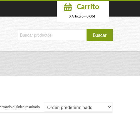
Carrito
0 Artículo -
0,00
€
trando el único resultado