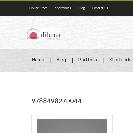
Online Store
Shortcodes
Blog
Contact Us
Home
Blog
Portfolio
Shortcode
9788498270044