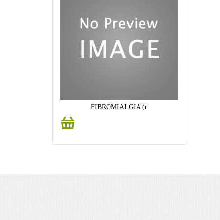
FIBROMIALGIA (r
Añadir
al
carrito