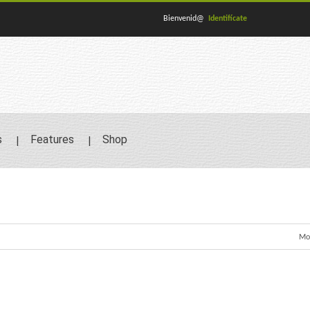
Bienvenid@
Identifícate
s
Features
Shop
Mos