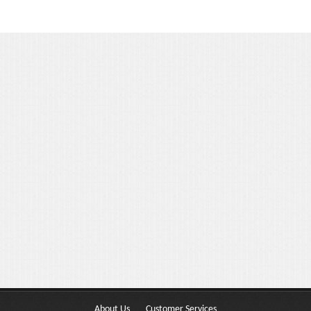
Portfolio 3 Columns
Portfolio 2 Columns
Shortcodes
Dropcaps
Lightbox Image
List Style
Message Box
Tabs & Toggles
Social Icons
Team
About Us
Customer Services