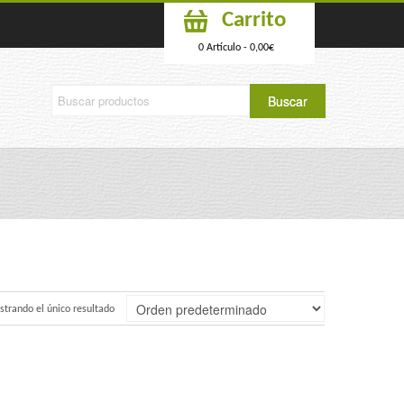
Carrito
0 Artículo -
0,00
€
trando el único resultado