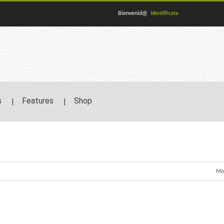
Bienvenid@
Identifícate
s
Features
Shop
Mos